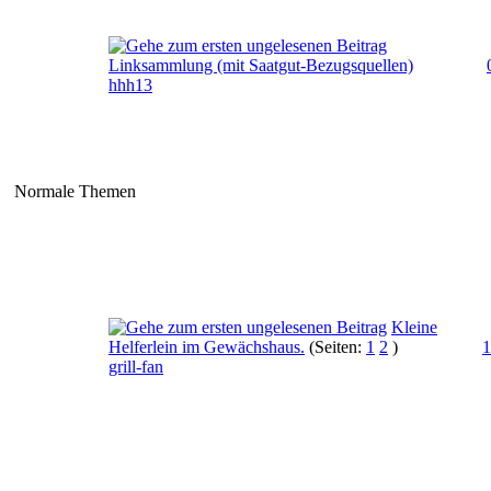
Linksammlung (mit Saatgut-Bezugsquellen)
hhh13
Normale Themen
Kleine
Helferlein im Gewächshaus.
(Seiten:
1
2
)
1
grill-fan