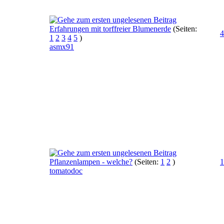
Erfahrungen mit torffreier Blumenerde
(Seiten:
4
1
2
3
4
5
)
asmx91
Pflanzenlampen - welche?
(Seiten:
1
2
)
1
tomatodoc