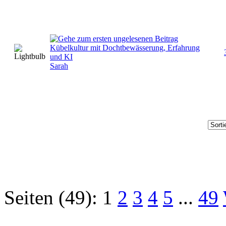
Kübelkultur mit Dochtbewässerung, Erfahrung
und KI
Sarah
Seiten (49):
1
2
3
4
5
...
49