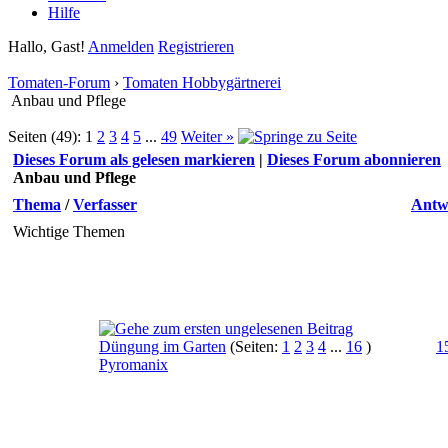
Hilfe
Hallo, Gast!
Anmelden
Registrieren
Tomaten-Forum
›
Tomaten Hobbygärtnerei
Anbau und Pflege
Seiten (49):
1
2
3
4
5
...
49
Weiter »
Dieses Forum als gelesen markieren
|
Dieses Forum abonnieren
Anbau und Pflege
Thema
/
Verfasser
Antw
Wichtige Themen
Düngung im Garten
(Seiten:
1
2
3
4
...
16
)
1
Pyromanix