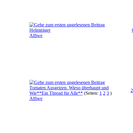
Helmträger
Alfiwe
Tomaten Ausgeizen. Wieso überhaupt und
2
Wie**Ein Thread für Alle**
(Seiten:
1
2
3
)
Alfiwe