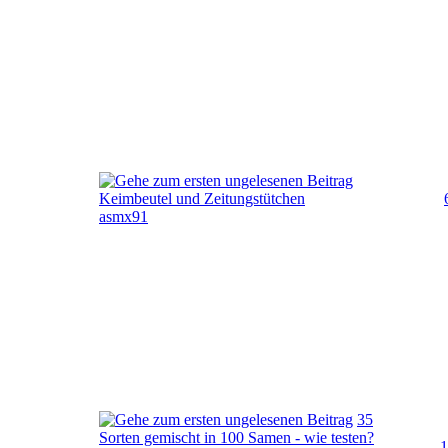
Keimbeutel und Zeitungstütchen
asmx91
35
Sorten gemischt in 100 Samen - wie testen?
1