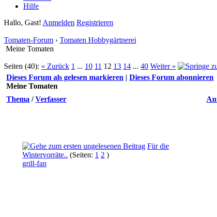
Hilfe
Hallo, Gast!
Anmelden
Registrieren
Tomaten-Forum
›
Tomaten Hobbygärtnerei
Meine Tomaten
Seiten (40):
« Zurück
1
...
10
11
12
13
14
...
40
Weiter »
Dieses Forum als gelesen markieren
|
Dieses Forum abonnieren
Meine Tomaten
Thema
/
Verfasser
An
Für die
Wintervorräte..
(Seiten:
1
2
)
grill-fan