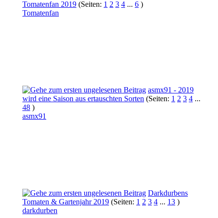
Tomatenfan 2019
(Seiten:
1
2
3
4
...
6
)
Tomatenfan
asmx91 - 2019
wird eine Saison aus ertauschten Sorten
(Seiten:
1
2
3
4
...
48
)
asmx91
Darkdurbens
Tomaten & Gartenjahr 2019
(Seiten:
1
2
3
4
...
13
)
darkdurben