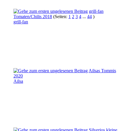
grill-fan
Tomaten/Chilis 2018
(Seiten:
1
2
3
4
...
44
)
grill-fan
Ailsas Tommis
2020
Ailsa
Silverios kleine