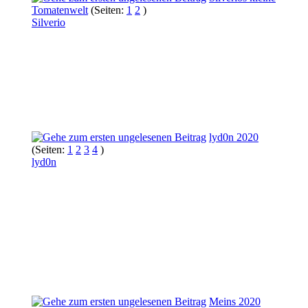
Tomatenwelt
(Seiten:
1
2
)
Silverio
lyd0n 2020
(Seiten:
1
2
3
4
)
lyd0n
Meins 2020