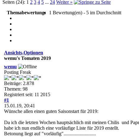
Seiten (24):
1
2
3
4
5
...
24
Weiter »
Themabewertung:
1 Bewertung(en) - 5 im Durchschnitt
Ansichts-Optionen
wemu's Tomaten 2019
wemu
Posting Freak
Beiträge: 2.878
Themen: 98
Registriert seit: 11 2015
#1
15.01.19, 20:41
Wünsche allen einen guten Saisonstart für 2019:
Da ich die letzten Wochen hauptsächlich mit meinen Chilis und Papr
habe ich nun endlich eine vorläufige Liste für 2019 erstellt.
Betonung liegt auf "vorläufig"..........................