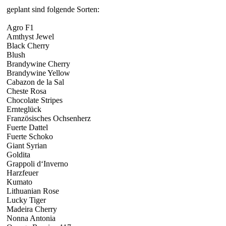
geplant sind folgende Sorten:
Agro F1
Amthyst Jewel
Black Cherry
Blush
Brandywine Cherry
Brandywine Yellow
Cabazon de la Sal
Cheste Rosa
Chocolate Stripes
Ernteglück
Französisches Ochsenherz
Fuerte Dattel
Fuerte Schoko
Giant Syrian
Goldita
Grappoli d‘Inverno
Harzfeuer
Kumato
Lithuanian Rose
Lucky Tiger
Madeira Cherry
Nonna Antonia