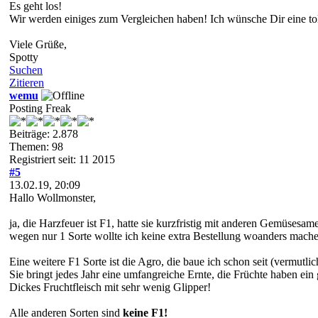
Es geht los!
Wir werden einiges zum Vergleichen haben! Ich wünsche Dir eine tol
Viele Grüße,
Spotty
Suchen
Zitieren
wemu
Posting Freak
Beiträge: 2.878
Themen: 98
Registriert seit: 11 2015
#5
13.02.19, 20:09
Hallo Wollmonster,
ja, die Harzfeuer ist F1, hatte sie kurzfristig mit anderen Gemüsesame
wegen nur 1 Sorte wollte ich keine extra Bestellung woanders mache
Eine weitere F1 Sorte ist die Agro, die baue ich schon seit (vermutli
Sie bringt jedes Jahr eine umfangreiche Ernte, die Früchte haben ei
Dickes Fruchtfleisch mit sehr wenig Glipper!
Alle anderen Sorten sind
keine F1!