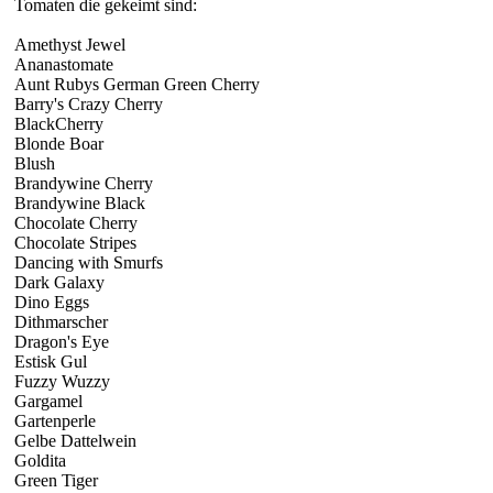
Tomaten die gekeimt sind:
Amethyst Jewel
Ananastomate
Aunt Rubys German Green Cherry
Barry's Crazy Cherry
BlackCherry
Blonde Boar
Blush
Brandywine Cherry
Brandywine Black
Chocolate Cherry
Chocolate Stripes
Dancing with Smurfs
Dark Galaxy
Dino Eggs
Dithmarscher
Dragon's Eye
Estisk Gul
Fuzzy Wuzzy
Gargamel
Gartenperle
Gelbe Dattelwein
Goldita
Green Tiger