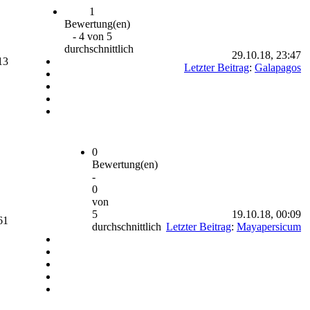
1
Bewertung(en)
- 4 von 5
durchschnittlich
29.10.18, 23:47
13
Letzter Beitrag
:
Galapagos
0
Bewertung(en)
-
0
von
5
19.10.18, 00:09
61
durchschnittlich
Letzter Beitrag
:
Mayapersicum