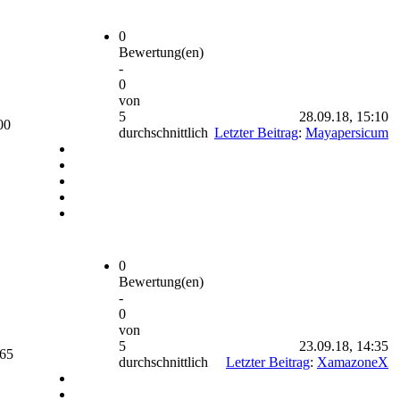
0
Bewertung(en)
-
0
von
5
28.09.18, 15:10
00
durchschnittlich
Letzter Beitrag
:
Mayapersicum
0
Bewertung(en)
-
0
von
5
23.09.18, 14:35
665
durchschnittlich
Letzter Beitrag
:
XamazoneX