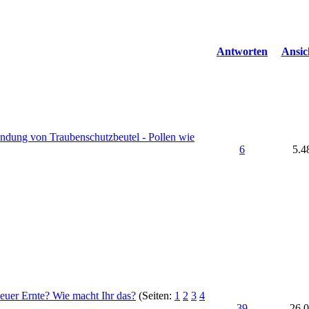
Antworten
Ansic
dung von Traubenschutzbeutel - Pollen wie
6
5.4
neuer Ernte? Wie macht Ihr das?
(Seiten:
1
2
3
4
39
26.