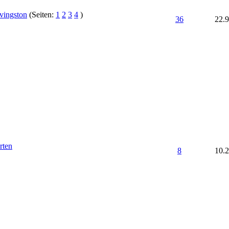
vingston
(Seiten:
1
2
3
4
)
36
22.
rten
8
10.