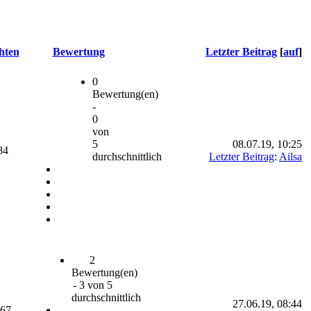
hten
Bewertung
Letzter Beitrag
[
auf
]
0
Bewertung(en)
-
0
von
5
08.07.19, 10:25
84
durchschnittlich
Letzter Beitrag
:
Ailsa
2
Bewertung(en)
- 3 von 5
durchschnittlich
27.06.19, 08:44
067