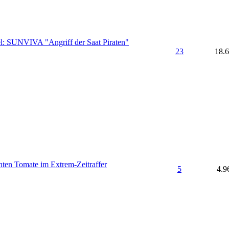
: SUNVIVA "Angriff der Saat Piraten"
23
18.
hten Tomate im Extrem-Zeitraffer
5
4.9