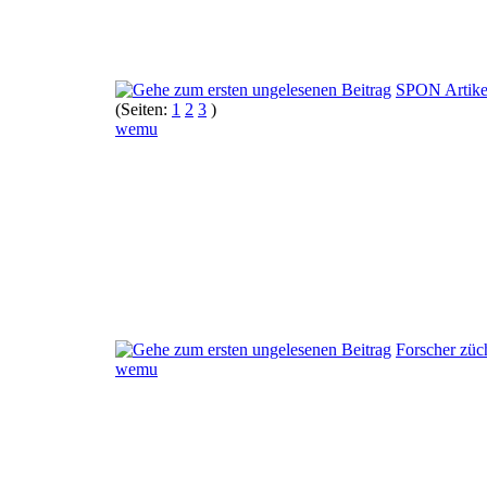
SPON Artikel
(Seiten:
1
2
3
)
wemu
Forscher züc
wemu