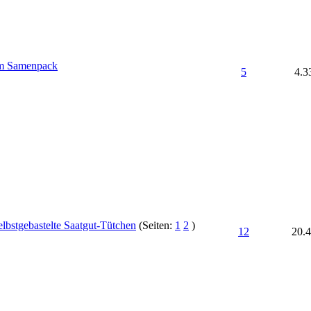
im Samenpack
5
4.3
elbstgebastelte Saatgut-Tütchen
(Seiten:
1
2
)
12
20.