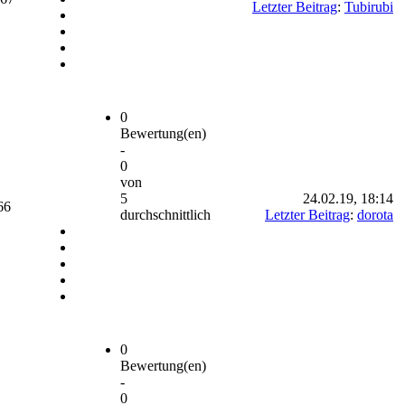
Letzter Beitrag
:
Tubirubi
0
Bewertung(en)
-
0
von
5
24.02.19, 18:14
66
durchschnittlich
Letzter Beitrag
:
dorota
0
Bewertung(en)
-
0