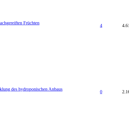
nachgereiften Früchten
4
4.6
klung des hydroponischen Anbaus
0
2.1