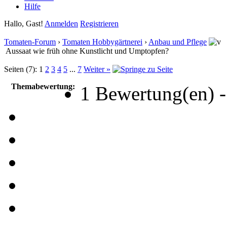
Hilfe
Hallo, Gast!
Anmelden
Registrieren
Tomaten-Forum
›
Tomaten Hobbygärtnerei
›
Anbau und Pflege
Aussaat wie früh ohne Kunstlicht und Umptopfen?
Seiten (7):
1
2
3
4
5
...
7
Weiter »
Themabewertung:
1 Bewertung(en) -