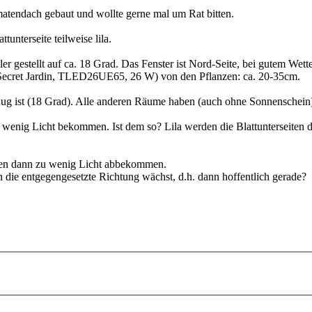
omatendach gebaut und wollte gerne mal um Rat bitten.
unterseite teilweise lila.
 gestellt auf ca. 18 Grad. Das Fenster ist Nord-Seite, bei gutem Wett
 (Secret Jardin, TLED26UE65, 26 W) von den Pflanzen: ca. 20-35cm.
nug ist (18 Grad). Alle anderen Räume haben (auch ohne Sonnenschein
enig Licht bekommen. Ist dem so? Lila werden die Blattunterseiten de
anzen dann zu wenig Licht abbekommen.
in die entgegengesetzte Richtung wächst, d.h. dann hoffentlich gerade?