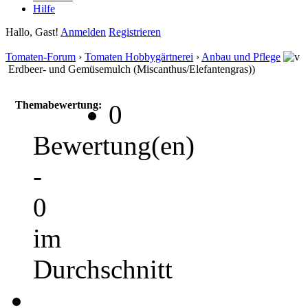
Hilfe
Hallo, Gast!
Anmelden
Registrieren
Tomaten-Forum
›
Tomaten Hobbygärtnerei
›
Anbau und Pflege
Erdbeer- und Gemüsemulch (Miscanthus/Elefantengras))
Themabewertung:
0
Bewertung(en)
-
0
im
Durchschnitt