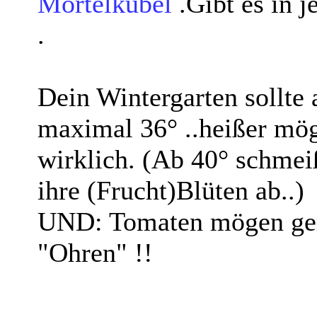
Mörtelkübel
.Gibt es in 
.
Dein Wintergarten sollte 
maximal 36° ..heißer mög
wirklich. (Ab 40° schmei
ihre (Frucht)Blüten ab..)
UND: Tomaten mögen ger
"Ohren" !!