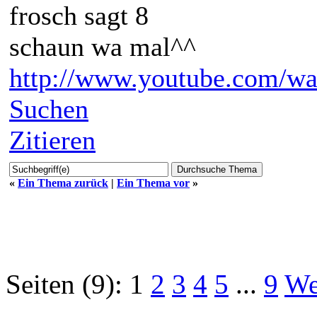
frosch sagt 8
schaun wa mal^^
http://www.youtube.com/wa
Suchen
Zitieren
«
Ein Thema zurück
|
Ein Thema vor
»
Seiten (9):
1
2
3
4
5
...
9
We