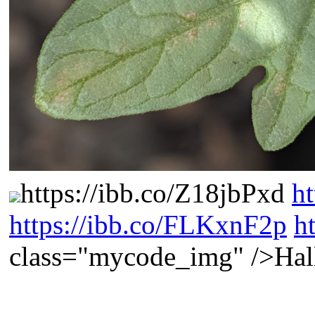
https://ibb.co/Z18jbPxd
h
https://ibb.co/FLKxnF2p
h
class="mycode_img" />Hal