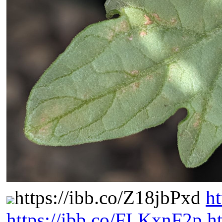
https://ibb.co/Z18jbPxd
h
https://ibb.co/FLKxnF2p
h