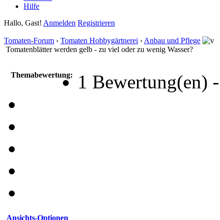
Hilfe
Hallo, Gast!
Anmelden
Registrieren
Tomaten-Forum
›
Tomaten Hobbygärtnerei
›
Anbau und Pflege
Tomatenblätter werden gelb - zu viel oder zu wenig Wasser?
Themabewertung:
1 Bewertung(en) -
Ansichts-Optionen