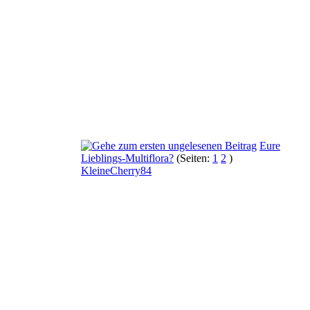
Eure
Lieblings-Multiflora?
(Seiten:
1
2
)
KleineCherry84