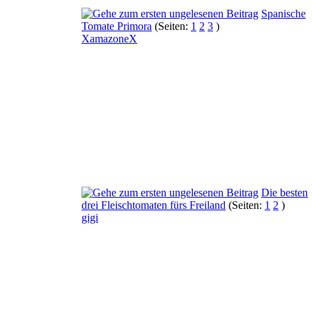
Spanische
Tomate Primora
(Seiten:
1
2
3
)
XamazoneX
Die besten
drei Fleischtomaten fürs Freiland
(Seiten:
1
2
)
gigi