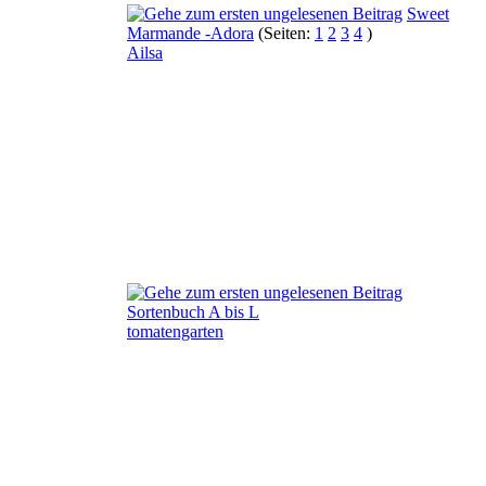
Sweet
Marmande -Adora
(Seiten:
1
2
3
4
)
Ailsa
Sortenbuch A bis L
tomatengarten