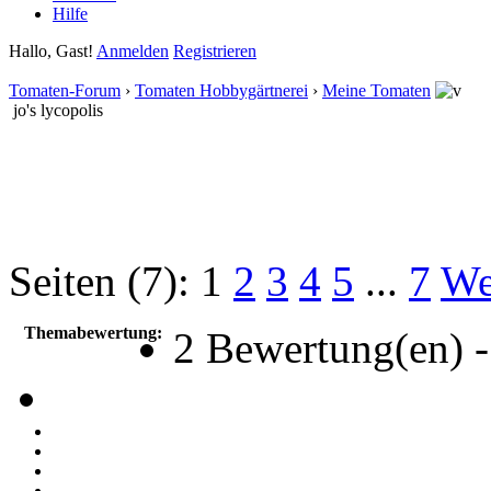
Hilfe
Hallo, Gast!
Anmelden
Registrieren
Tomaten-Forum
›
Tomaten Hobbygärtnerei
›
Meine Tomaten
jo's lycopolis
Seiten (7):
1
2
3
4
5
...
7
We
Themabewertung:
2 Bewertung(en) -