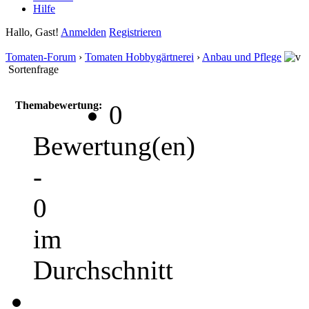
Hilfe
Hallo, Gast!
Anmelden
Registrieren
Tomaten-Forum
›
Tomaten Hobbygärtnerei
›
Anbau und Pflege
Sortenfrage
Themabewertung:
0
Bewertung(en)
-
0
im
Durchschnitt