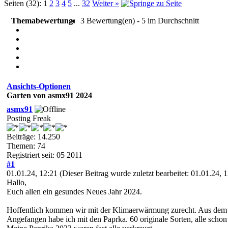
Seiten (32):
1
2
3
4
5
...
32
Weiter »
Themabewertung:
3 Bewertung(en) - 5 im Durchschnitt
Ansichts-Optionen
Garten von asmx91 2024
asmx91
Posting Freak
Beiträge: 14.250
Themen: 74
Registriert seit: 05 2011
#1
01.01.24, 12:21
(Dieser Beitrag wurde zuletzt bearbeitet: 01.01.24,
Hallo,
Euch allen ein gesundes Neues Jahr 2024.
Hoffentlich kommen wir mit der Klimaerwärmung zurecht. Aus dem G
Angefangen habe ich mit den Paprka. 60 originale Sorten, alle schon