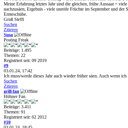
Meine Erfahrung letztes Jahr sind die gleichen, frühe Aussaat = vie
nachzusäen, Ergebnis - viele unreife Früchte im September und der S
Ernteschübe.
Gruß Steffi
Suchen
Zitieren
Susa
Posting Freak
Beiträge: 1.495
Themen: 22
Registriert seit: 09 2019
#9
03.01.24, 17:42
Ich muss/werde dieses Jahr auch wieder früher säen. Auch wenn ich
Suchen
Zitieren
grill-fan
Hühner Fan
Beiträge: 3.411
Themen: 91
Registriert seit: 02 2012
#10
03.01.24, 18:45