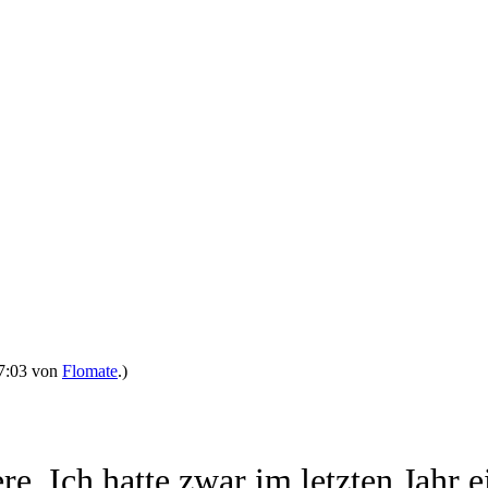
17:03 von
Flomate
.)
e. Ich hatte zwar im letzten Jahr 