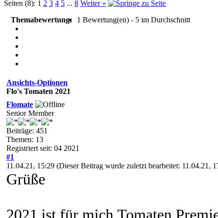
Seiten (8):
1
2
3
4
5
...
8
Weiter »
Themabewertung:
1 Bewertung(en) - 5 im Durchschnitt
Ansichts-Optionen
Flo's Tomaten 2021
Flomate
Senior Member
Beiträge: 451
Themen: 13
Registriert seit: 04 2021
#1
11.04.21, 15:29
(Dieser Beitrag wurde zuletzt bearbeitet: 11.04.21, 
Grüße
2021 ist für mich Tomaten Premier