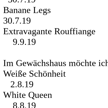
Banan
30.7.19
Extravagan
9.9.19
Im Gewächshaus möchte ic
Weiße 
2.8.19
White
8.8.19