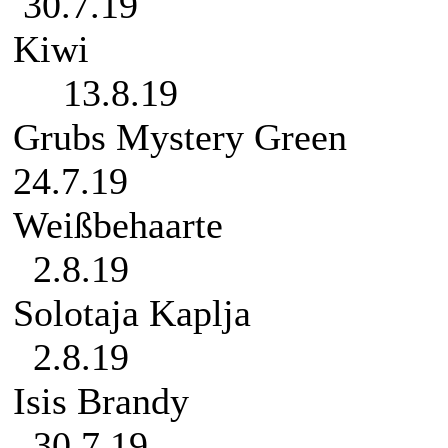
30.7.19
K
13.8.19
Grubs My
24.7.19
Weißb
2.8.19
Solota
2.8.19
Isis 
30.7.19