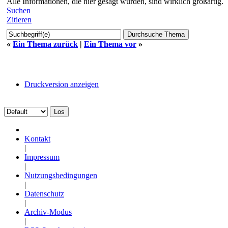
Alle Informationen, die hier gesagt wurden, sind wirklich großartig.
Suchen
Zitieren
«
Ein Thema zurück
|
Ein Thema vor
»
Druckversion anzeigen
Kontakt
|
Impressum
|
Nutzungsbedingungen
|
Datenschutz
|
Archiv-Modus
|