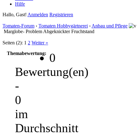
Hilfe
Hallo, Gast!
Anmelden
Registrieren
Tomaten-Forum
›
Tomaten Hobbygärtnerei
›
Anbau und Pflege
Marglobe- Problem Abgeknickter Fruchtstand
Seiten (2):
1
2
Weiter »
Themabewertung:
0
Bewertung(en)
-
0
im
Durchschnitt