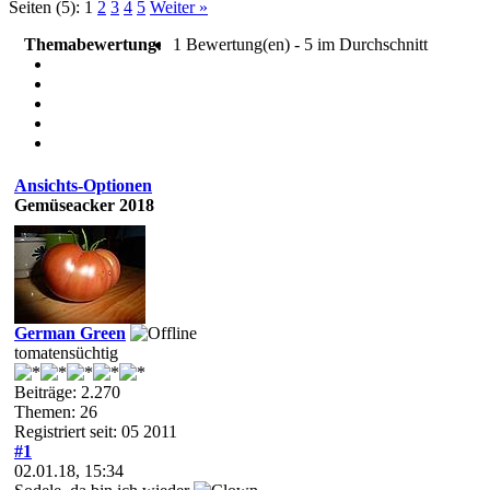
Seiten (5):
1
2
3
4
5
Weiter »
Themabewertung:
1 Bewertung(en) - 5 im Durchschnitt
Ansichts-Optionen
Gemüseacker 2018
German Green
tomatensüchtig
Beiträge: 2.270
Themen: 26
Registriert seit: 05 2011
#1
02.01.18, 15:34