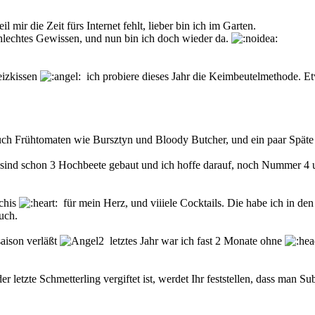
l mir die Zeit fürs Internet fehlt, lieber bin ich im Garten.
hlechtes Gewissen, und nun bin ich doch wieder da.
eizkissen
ich probiere dieses Jahr die Keimbeutelmethode. Et
 auch Frühtomaten wie Bursztyn und Bloody Butcher, und ein paar Späte
t sind schon 3 Hochbeete gebaut und ich hoffe darauf, noch Nummer 4 u
schis
für mein Herz, und viiiele Cocktails. Die habe ich in den 
uch.
saison verläßt
letztes Jahr war ich fast 2 Monate ohne
der letzte Schmetterling vergiftet ist, werdet Ihr feststellen, dass man 