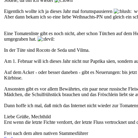
Sodele, da bin ich wieder
Eigentlich wollte ich ja dieses Jahr mal forumspausieren
wei
Aber dann bekam ich so eine liebe Weihnachts-PN und gleich ein sc
Eine Tomatenliste gibt es noch nicht, aber schon Tütchen auf dem H
umgegraben hat.
In der Tüte sind Rocoto de Seda und Vilma.
Am 1. Februar will ich dieses Jahr nicht nur Paprika säen, sondern
Auf dem Acker - oder besser daneben - gibt es Neuerungen: bis jetz
Kürbisse.
Ansonsten gibt es vor allem Bewährtes, ein paar neue russische Flei
Mädchen, die Schulfrühstück brauchen und das Fröschlein liebt sie a
Dann hoffe ich mal, daß mich das Internet nicht wieder zur Tomaten
Liebe Grüße, Mechthild
Erst wenn die letzte Fichte verdorrt, der letzte Fluss vertrocknet und 
Frei nach dem alten nativen Stammesführer