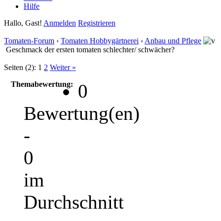
Hilfe
Hallo, Gast!
Anmelden
Registrieren
Tomaten-Forum
›
Tomaten Hobbygärtnerei
›
Anbau und Pflege
Geschmack der ersten tomaten schlechter/ schwächer?
Seiten (2):
1
2
Weiter »
Themabewertung:
0
Bewertung(en)
-
0
im
Durchschnitt