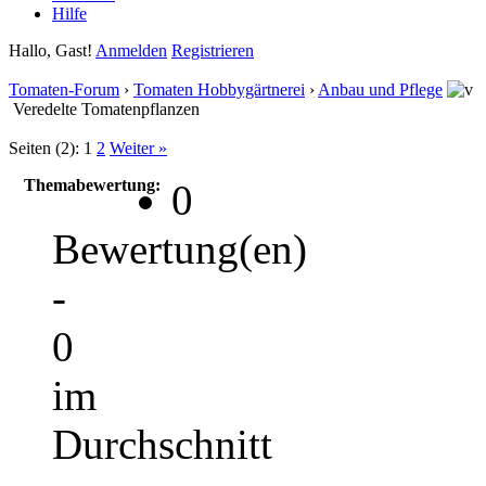
Hilfe
Hallo, Gast!
Anmelden
Registrieren
Tomaten-Forum
›
Tomaten Hobbygärtnerei
›
Anbau und Pflege
Veredelte Tomatenpflanzen
Seiten (2):
1
2
Weiter »
Themabewertung:
0
Bewertung(en)
-
0
im
Durchschnitt