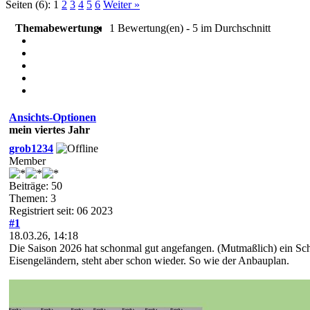
Seiten (6):
1
2
3
4
5
6
Weiter »
Themabewertung:
1 Bewertung(en) - 5 im Durchschnitt
Ansichts-Optionen
mein viertes Jahr
grob1234
Member
Beiträge: 50
Themen: 3
Registriert seit: 06 2023
#1
18.03.26, 14:18
Die Saison 2026 hat schonmal gut angefangen. (Mutmaßlich) ein Schn
Eisengeländern, steht aber schon wieder. So wie der Anbauplan.