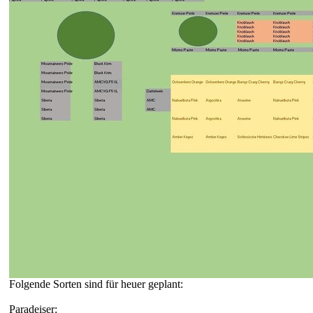
Folgende Sorten sind für heuer geplant:
Paradeiser: