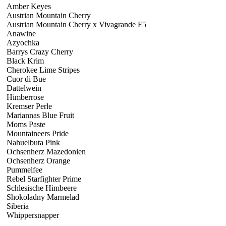
Amber Keyes
Austrian Mountain Cherry
Austrian Mountain Cherry x Vivagrande F5
Anawine
Azyochka
Barrys Crazy Cherry
Black Krim
Cherokee Lime Stripes
Cuor di Bue
Dattelwein
Himberrose
Kremser Perle
Mariannas Blue Fruit
Moms Paste
Mountaineers Pride
Nahuelbuta Pink
Ochsenherz Mazedonien
Ochsenherz Orange
Pummelfee
Rebel Starfighter Prime
Schlesische Himbeere
Shokoladny Marmelad
Siberia
Whippersnapper