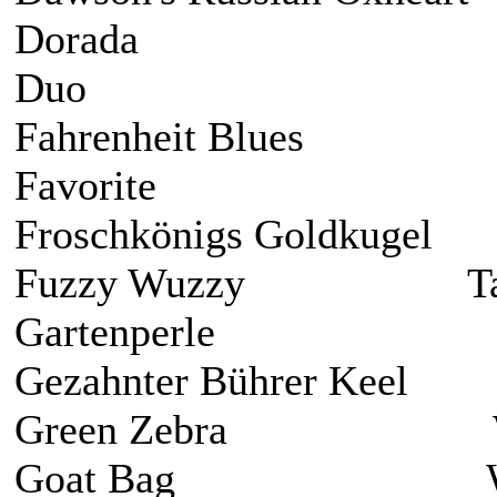
Dorada Son
Duo Sunrise
Fahrenheit Blues
Favorite Sw
Froschkönigs Goldkuge
Fuzzy Wuzzy Tasma
Gartenperle Ve
Gezahnter Bührer Keel
Green Zebra Warsc
Goat Bag Wei