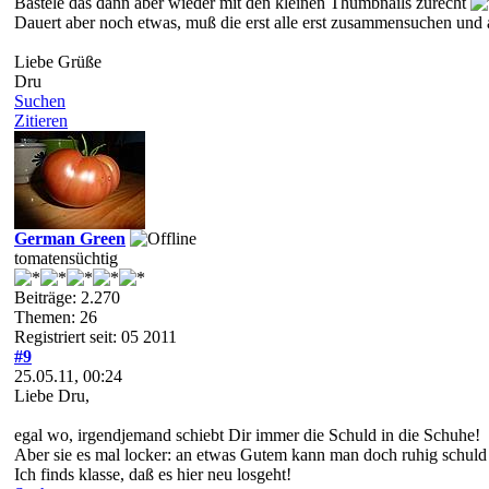
Bastele das dann aber wieder mit den kleinen Thumbnails zurecht
Dauert aber noch etwas, muß die erst alle erst zusammensuchen und
Liebe Grüße
Dru
Suchen
Zitieren
German Green
tomatensüchtig
Beiträge: 2.270
Themen: 26
Registriert seit: 05 2011
#9
25.05.11, 00:24
Liebe Dru,
egal wo, irgendjemand schiebt Dir immer die Schuld in die Schuhe!
Aber sie es mal locker: an etwas Gutem kann man doch ruhig schuld 
Ich finds klasse, daß es hier neu losgeht!