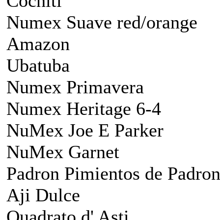
Cochiti
Numex Suave red/orange
Amazon
Ubatuba
Numex Primavera
Numex Heritage 6-4
NuMex Joe E Parker
NuMex Garnet
Padron Pimientos de Padro
Aji Dulce
Quadrato d' Asti