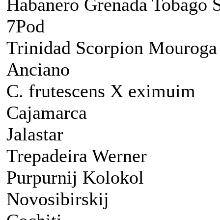
Habanero Grenada Tobago 
7Pod
Trinidad Scorpion Mouroga
Anciano
C. frutescens X eximuim
Cajamarca
Jalastar
Trepadeira Werner
Purpurnij Kolokol
Novosibirskij