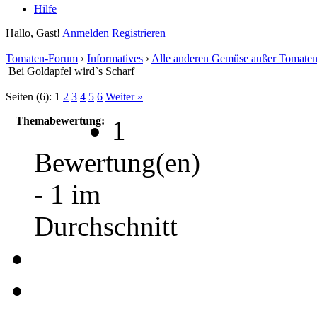
Hilfe
Hallo, Gast!
Anmelden
Registrieren
Tomaten-Forum
›
Informatives
›
Alle anderen Gemüse außer Tomate
Bei Goldapfel wird`s Scharf
Seiten (6):
1
2
3
4
5
6
Weiter »
Themabewertung:
1
Bewertung(en)
- 1 im
Durchschnitt