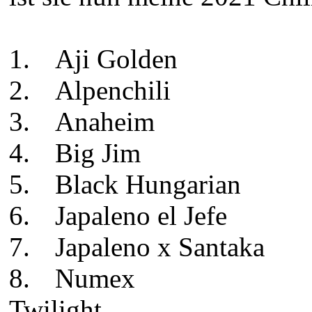
1.
Aji Golden
2.
Alpenchili
3.
Anaheim
4.
Big Jim
5.
Black Hungarian
6.
Japaleno el Jefe
7.
Japaleno x Santaka
8.
Numex
Tw