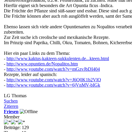
Selbstversorgerbalkon, b.z.w. Fensterbank, zu züchten. Habe mal he
Hierfür eignet sich besonders die Art Opuntia ficus -Indica.
Die Früchte der Pflanze sind süß-sauer und essbar. Diese sind auch g
Die Früchte können aber auch roh ausglöffelt werden, samt der Sam
Ebenso lassen sich viele andere Opuntienarten zu Nopalitos verarbei
zubereiten.
Zur Zeit suche ich creolische und mexikanische Rezepte.
Im Prinzip sind Paprika, Chilli, Okra, Tomaten, Bohnen, Kichererbs
Hier ein paar Links zu dem Thema:
-
http://www.kaktus-kakteen-sukkulenten.de...kteen.html
-
http://www.opuntien.de/Nopalitos.htm
-
http://www.youtube.com/watch?v=mGzvJbDI404
Rezepte, leider auf spanisch:
-
http://www.youtube.com/watch?v=J6Q0K1b2VlQ
-
http://www.youtube.com/watch?v=6jVnMV-bIGk
LG Thomas
Suchen
Zitieren
Friesen
Member
Beiträge: 129