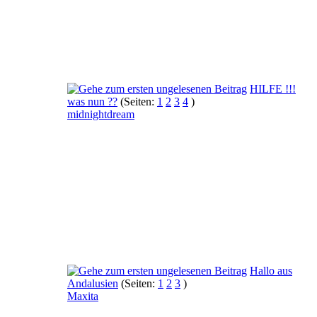
HILFE !!!
was nun ??
(Seiten:
1
2
3
4
)
midnightdream
Hallo aus
Andalusien
(Seiten:
1
2
3
)
Maxita