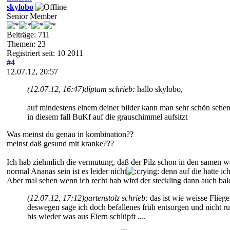
skylobo
Senior Member
Beiträge: 711
Themen: 23
Registriert seit: 10 2011
#4
12.07.12, 20:57
(12.07.12, 16:47)
diptam schrieb:
hallo skylobo,
auf mindestens einem deiner bilder kann man sehr schön sehen
in diesem fall BuKf auf die grauschimmel aufsitzt
Was meinst du genau in kombination??
meinst daß gesund mit kranke???
Ich hab ziehmlich die vermutung, daß der Pilz schon in den samen wa
normal Ananas sein ist es leider nicht
denn auf die hatte ic
Aber mal sehen wenn ich recht hab wird der steckling dann auch bal
(12.07.12, 17:12)
gartenstolz schrieb:
das ist wie weisse Flieg
deswegen sage ich doch befallenes früh entsorgen und nicht r
bis wieder was aus Eiern schlüpft ....