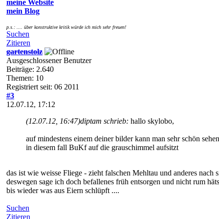
meine Website
mein Blog
p.s.: .... über konstruktive kritik würde ich mich sehr freuen!
Suchen
Zitieren
gartenstolz
Ausgeschlossener Benutzer
Beiträge: 2.640
Themen: 10
Registriert seit: 06 2011
#3
12.07.12, 17:12
(12.07.12, 16:47)
diptam schrieb:
hallo skylobo,
auf mindestens einem deiner bilder kann man sehr schön sehen
in diesem fall BuKf auf die grauschimmel aufsitzt
das ist wie weisse Fliege - zieht falschen Mehltau und anderes nach s
deswegen sage ich doch befallenes früh entsorgen und nicht rum hät
bis wieder was aus Eiern schlüpft ....
Suchen
Zitieren