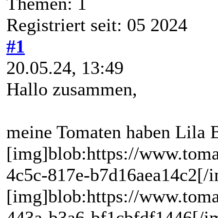
Themen: 1
Registriert seit: 05 2024
#1
20.05.24, 13:49
Hallo zusammen,
meine Tomaten haben Lila B
[img]blob:https://www.tom
4c5c-817e-b7d16aea14c2[/
[img]blob:https://www.tom
443a-b3a6-bf1cbfdf1446[/i