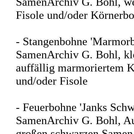
SamenArchiv G. Bohl, wei
Fisole und/oder Körnerb
- Stangenbohne 'Marmor
SamenArchiv G. Bohl, kl
auffällig marmoriertem K
und/oder Fisole
- Feuerbohne 'Janks Sch
SamenArchiv G. Bohl, Au
großen schwarzen Samen