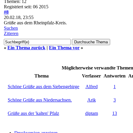
Themen: 12
Registriert seit: 06 2015
#8
20.02.18, 23:55
Grüße aus dem Rheinpfalz-Kreis.
Suchen
Zitieren
«
Ein Thema zurück
|
Ein Thema vor
»
Möglicherweise verwandte Themen.
Thema
Verfasser
Antworten
An
Schöne Grüße aus dem Siebengebirge
Alfred
1
Schöne Grüße aus Niedersachsen.
Arik
3
Grüße aus der 'kalten' Pfalz
diptam
13
Druckversion anzeigen