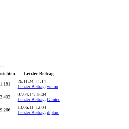
..
sichten
Letzter Beitrag
26.11.24, 11:14
1.181
Letzter Beitrag
:
wemu
07.04.14, 18:04
3.403
Letzter Beitrag
:
Günter
13.06.11, 12:04
9.266
Letzter Beitrag
:
diptam