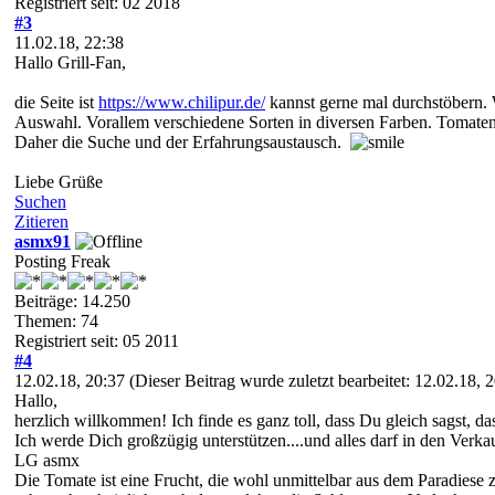
Registriert seit: 02 2018
#3
11.02.18, 22:38
Hallo Grill-Fan,
die Seite ist
https://www.chilipur.de/
kannst gerne mal durchstöbern. 
Auswahl. Vorallem verschiedene Sorten in diversen Farben. Tomaten 
Daher die Suche und der Erfahrungsaustausch.
Liebe Grüße
Suchen
Zitieren
asmx91
Posting Freak
Beiträge: 14.250
Themen: 74
Registriert seit: 05 2011
#4
12.02.18, 20:37
(Dieser Beitrag wurde zuletzt bearbeitet: 12.02.18,
Hallo,
herzlich willkommen! Ich finde es ganz toll, dass Du gleich sagst, 
Ich werde Dich großzügig unterstützen....und alles darf in den Verka
LG asmx
Die Tomate ist eine Frucht, die wohl unmittelbar aus dem Paradiese 