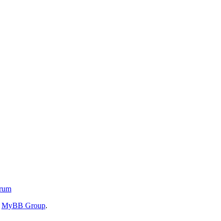
orum
6
MyBB Group
.