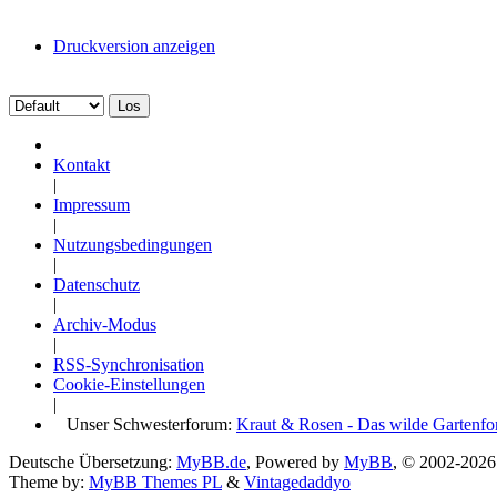
Druckversion anzeigen
Kontakt
|
Impressum
|
Nutzungsbedingungen
|
Datenschutz
|
Archiv-Modus
|
RSS-Synchronisation
Cookie-Einstellungen
|
Unser Schwesterforum:
Kraut & Rosen - Das wilde Gartenf
Deutsche Übersetzung:
MyBB.de
, Powered by
MyBB
, © 2002-202
Theme by:
MyBB Themes PL
&
Vintagedaddyo