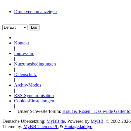
Druckversion anzeigen
Kontakt
|
Impressum
|
Nutzungsbedingungen
|
Datenschutz
|
Archiv-Modus
|
RSS-Synchronisation
Cookie-Einstellungen
|
Unser Schwesterforum:
Kraut & Rosen - Das wilde Gartenf
Deutsche Übersetzung:
MyBB.de
, Powered by
MyBB
, © 2002-202
Theme by:
MyBB Themes PL
&
Vintagedaddyo