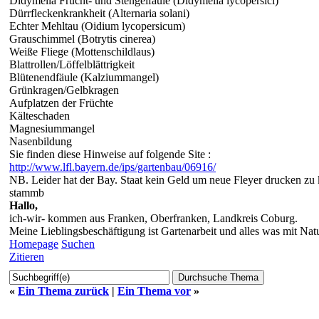
Didymella Frucht- und Stengelfäule (Didymella lycopersici)
Dürrfleckenkrankheit (Alternaria solani)
Echter Mehltau (Oidium lycopersicum)
Grauschimmel (Botrytis cinerea)
Weiße Fliege (Mottenschildlaus)
Blattrollen/Löffelblättrigkeit
Blütenendfäule (Kalziummangel)
Grünkragen/Gelbkragen
Aufplatzen der Früchte
Kälteschaden
Magnesiummangel
Nasenbildung
Sie finden diese Hinweise auf folgende Site :
http://www.lfl.bayern.de/ips/gartenbau/06916/
NB. Leider hat der Bay. Staat kein Geld um neue Fleyer drucken zu
stammb
Hallo,
ich-wir- kommen aus Franken, Oberfranken, Landkreis Coburg.
Meine Lieblingsbeschäftigung ist Gartenarbeit und alles was mit Nat
Homepage
Suchen
Zitieren
«
Ein Thema zurück
|
Ein Thema vor
»