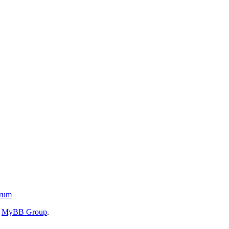
orum
6
MyBB Group
.