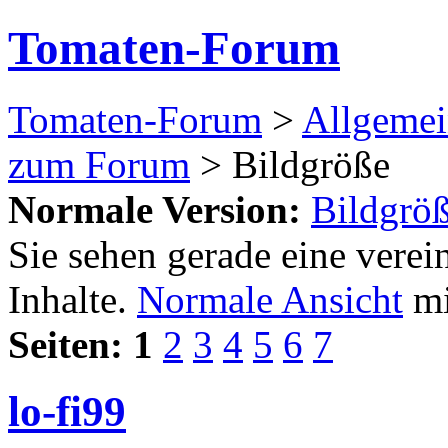
Tomaten-Forum
Tomaten-Forum
>
Allgemei
zum Forum
> Bildgröße
Normale Version:
Bildgrö
Sie sehen gerade eine verei
Inhalte.
Normale Ansicht
mi
Seiten:
1
2
3
4
5
6
7
lo-fi99