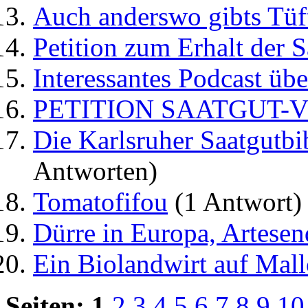
Auch anderswo gibts Tüft
Petition zum Erhalt der S
Interessantes Podcast üb
PETITION SAATGUT-V
Die Karlsruher Saatgutbi
Antworten)
Tomatofifou
(1 Antwort)
Dürre in Europa, Artese
Ein Biolandwirt auf Mall
Seiten:
1
2
3
4
5
6
7
8
9
10