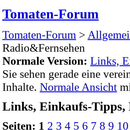
Tomaten-Forum
Tomaten-Forum
>
Allgemei
Radio&Fernsehen
Normale Version:
Links, 
Sie sehen gerade eine verei
Inhalte.
Normale Ansicht
mi
Links, Einkaufs-Tipps
Seiten:
1
2
3
4
5
6
7
8
9
10